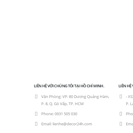
LIÊN HỆ VỚI CHÚNG TÔI TẠI HỒ CHÍ MINH.
LIÊN HỆ
Văn Phòng:
VP: 80 Dương Quảng Hàm,
- XS
P. 8, Q. Gò Vấp, TP. HCM
P. L
Phone:
0931 505 030
Pho
Email:
lienhe@decor24h.com
Emai