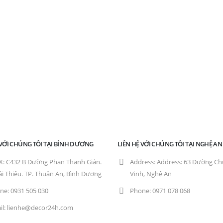
 VỚI CHÚNG TÔI TẠI BÌNH DƯƠNG
LIÊN HỆ VỚI CHÚNG TÔI TẠI NGHỆ AN
X:
C432 B Đường Phan Thanh Giản.
Address:
Address: 63 Đường Chu 
ái Thiêu. TP. Thuận An, Bình Dương
Vinh, Nghệ An
ne:
0931 505 030
Phone:
0971 078 068
l:
lienhe@decor24h.com