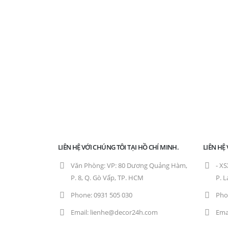
LIÊN HỆ VỚI CHÚNG TÔI TẠI HỒ CHÍ MINH.
LIÊN HỆ
Văn Phòng:
VP: 80 Dương Quảng Hàm,
- XS
P. 8, Q. Gò Vấp, TP. HCM
P. L
Phone:
0931 505 030
Pho
Email:
lienhe@decor24h.com
Emai