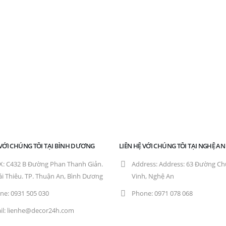
 VỚI CHÚNG TÔI TẠI BÌNH DƯƠNG
LIÊN HỆ VỚI CHÚNG TÔI TẠI NGHỆ AN
X:
C432 B Đường Phan Thanh Giản.
Address:
Address: 63 Đường Chu 
ái Thiêu. TP. Thuận An, Bình Dương
Vinh, Nghệ An
ne:
0931 505 030
Phone:
0971 078 068
l:
lienhe@decor24h.com