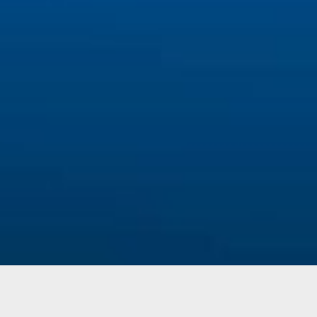
LIÊN HỆ VỚI CHÚNG TÔI TẠI HỒ CHÍ MINH.
Văn Phòng:
VP: 80 Dương Quảng Hàm, P. 8, Q. Gò Vấp, TP. HCM