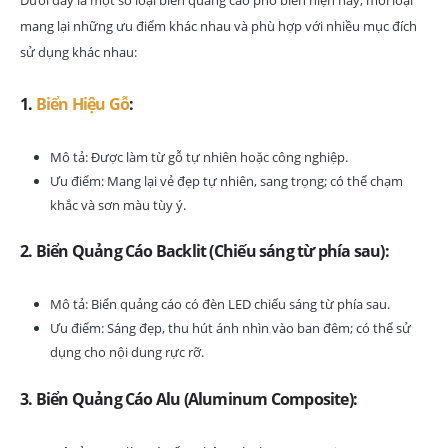
Dưới đây là một số loại biển quảng cáo phổ biến hiện nay, mỗi loại
mang lại những ưu điểm khác nhau và phù hợp với nhiều mục đích
sử dụng khác nhau:
1.
Biển Hiệu Gỗ
:
Mô tả: Được làm từ gỗ tự nhiên hoặc công nghiệp.
Ưu điểm: Mang lại vẻ đẹp tự nhiên, sang trọng; có thể chạm
khắc và sơn màu tùy ý.
2. Biển Quảng Cáo Backlit (Chiếu sáng từ phía sau):
Mô tả: Biển quảng cáo có đèn LED chiếu sáng từ phía sau.
Ưu điểm: Sáng đẹp, thu hút ánh nhìn vào ban đêm; có thể sử
dụng cho nội dung rực rỡ.
3. Biển Quảng Cáo Alu (Aluminum Composite):