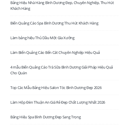
Bảng Hiệu Nhà Hàng Bình Dương Đẹp, Chuyên Nghiệp, Thu Hút
Khách Hàng
Biển Quảng Cáo Spa Bình Dương Thu Hút Khách Hàng
LIÊN HỆ VỚI CHÚNG TÔI TẠI HỒ CHÍ MINH.
Làm bảng hiệu Thủ Dầu Một Gía Xưởng
Văn Phòng:
VP: 80 Dương Quảng Hàm, P. 8, Q. Gò Vấp, TP. HCM
Phone:
0931 505 030
Làm Biển Quảng Cáo Bến Cát Chuyên Nghiệp Hiệu Quả
Email:
lienhe@decor24h.com
4 mẫu Biển Quảng Cáo Trà Sữa Bình Dương Giải Pháp Hiệu Quả
Cho Quán
LIÊN HỆ VỚI CHÚNG TÔI TẠI BÌNH DƯƠNG
- XSX:
C432 B Đường Phan Thanh Giản. P. Lái Thiêu. TP. Thuận An,
Top Các Mẫu Bảng Hiệu Salon Tóc Bình Dương Đẹp 2026
Bình Dương
Phone:
0931 505 030
Làm Hộp Đèn Thuận An Giá Rẻ Đẹp Chất Lượng Nhất 2026
Email:
lienhe@decor24h.com
Bảng Hiệu Spa Bình Dương Đẹp Sang Trọng
LIÊN HỆ VỚI CHÚNG TÔI TẠI NGHỆ AN