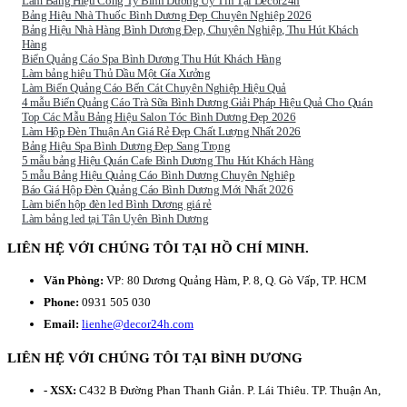
Làm Bảng Hiệu Công Ty Bình Dương Uy Tín Tại Decor24h
Bảng Hiệu Nhà Thuốc Bình Dương Đẹp Chuyên Nghiệp 2026
Bảng Hiệu Nhà Hàng Bình Dương Đẹp, Chuyên Nghiệp, Thu Hút Khách
Hàng
Biển Quảng Cáo Spa Bình Dương Thu Hút Khách Hàng
Làm bảng hiệu Thủ Dầu Một Gía Xưởng
Làm Biển Quảng Cáo Bến Cát Chuyên Nghiệp Hiệu Quả
4 mẫu Biển Quảng Cáo Trà Sữa Bình Dương Giải Pháp Hiệu Quả Cho Quán
Top Các Mẫu Bảng Hiệu Salon Tóc Bình Dương Đẹp 2026
Làm Hộp Đèn Thuận An Giá Rẻ Đẹp Chất Lượng Nhất 2026
Bảng Hiệu Spa Bình Dương Đẹp Sang Trọng
5 mẫu bảng Hiệu Quán Cafe Bình Dương Thu Hút Khách Hàng
5 mẫu Bảng Hiệu Quảng Cáo Bình Dương Chuyên Nghiệp
Báo Giá Hộp Đèn Quảng Cáo Bình Dương Mới Nhất 2026
Làm biển hộp đèn led Bình Dương giá rẻ
Làm bảng led tại Tân Uyên Bình Dương
LIÊN HỆ VỚI CHÚNG TÔI TẠI HỒ CHÍ MINH.
Văn Phòng:
VP: 80 Dương Quảng Hàm, P. 8, Q. Gò Vấp, TP. HCM
Phone:
0931 505 030
Email:
lienhe@decor24h.com
LIÊN HỆ VỚI CHÚNG TÔI TẠI BÌNH DƯƠNG
- XSX:
C432 B Đường Phan Thanh Giản. P. Lái Thiêu. TP. Thuận An,