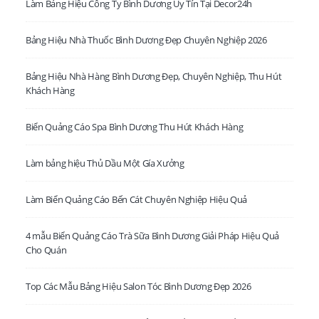
Làm Bảng Hiệu Công Ty Bình Dương Uy Tín Tại Decor24h
Bảng Hiệu Nhà Thuốc Bình Dương Đẹp Chuyên Nghiệp 2026
Bảng Hiệu Nhà Hàng Bình Dương Đẹp, Chuyên Nghiệp, Thu Hút
Khách Hàng
Biển Quảng Cáo Spa Bình Dương Thu Hút Khách Hàng
LIÊN HỆ VỚI CHÚNG TÔI TẠI HỒ CHÍ MINH.
Làm bảng hiệu Thủ Dầu Một Gía Xưởng
Văn Phòng:
VP: 80 Dương Quảng Hàm, P. 8, Q. Gò Vấp, TP. HCM
Phone:
0931 505 030
Làm Biển Quảng Cáo Bến Cát Chuyên Nghiệp Hiệu Quả
Email:
lienhe@decor24h.com
4 mẫu Biển Quảng Cáo Trà Sữa Bình Dương Giải Pháp Hiệu Quả
Cho Quán
LIÊN HỆ VỚI CHÚNG TÔI TẠI BÌNH DƯƠNG
- XSX:
C432 B Đường Phan Thanh Giản. P. Lái Thiêu. TP. Thuận An,
Top Các Mẫu Bảng Hiệu Salon Tóc Bình Dương Đẹp 2026
Bình Dương
Phone:
0931 505 030