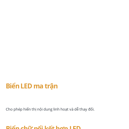
Xu hướng làm biển
quảng cáo Bến Cát năm
2026
Biển LED ma trận
Cho phép hiển thị nội dung linh hoạt và dễ thay đổi.
Biển chữ nổi kết hợp LED