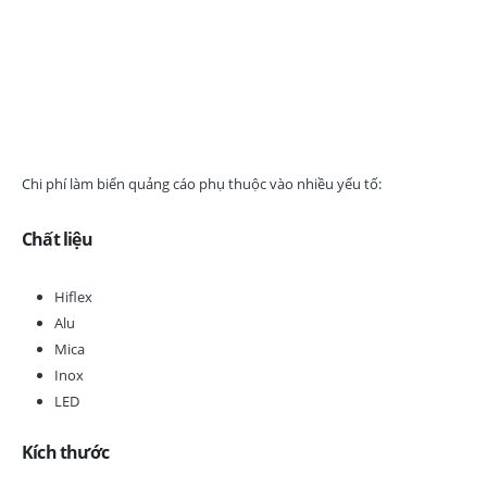
Báo giá làm biển quảng
cáo Bến Cát mới nhất
Chi phí làm biển quảng cáo phụ thuộc vào nhiều yếu tố:
Chất liệu
Hiflex
Alu
Mica
Inox
LED
Kích thước