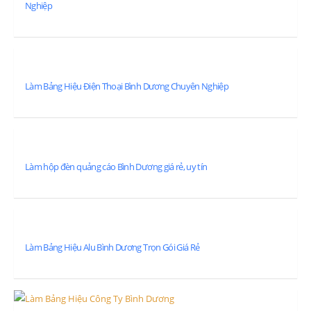
Nghiệp
Làm Bảng Hiệu Điện Thoại Bình Dương Chuyên Nghiệp
Làm hộp đèn quảng cáo Bình Dương giá rẻ, uy tín
LIÊN HỆ VỚI CHÚNG TÔI TẠI HỒ CHÍ MINH.
Văn Phòng:
VP: 80 Dương Quảng Hàm, P. 8, Q. Gò Vấp, TP. HCM
Phone:
0931 505 030
Làm Bảng Hiệu Alu Bình Dương Trọn Gói Giá Rẻ
Email:
lienhe@decor24h.com
LIÊN HỆ VỚI CHÚNG TÔI TẠI BÌNH DƯƠNG