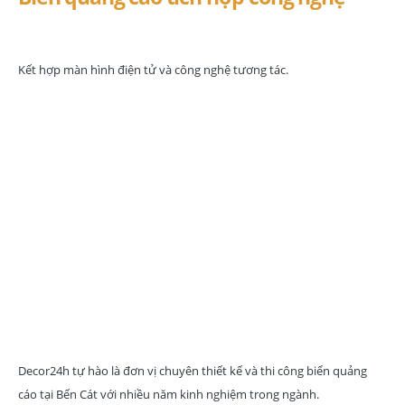
Kết hợp màn hình điện tử và công nghệ tương tác.
Decor24h – Đơn vị làm
biển quảng cáo Bến Cát
uy tín, chuyên nghiệp
Decor24h tự hào là đơn vị chuyên thiết kế và thi công biển quảng
cáo tại Bến Cát với nhiều năm kinh nghiệm trong ngành.