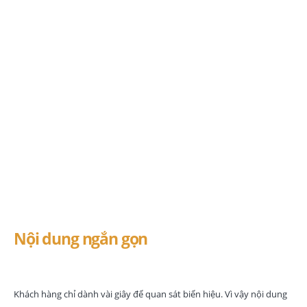
Những tiêu chí của
một biển quảng cáo
hiệu quả
Nội dung ngắn gọn
Khách hàng chỉ dành vài giây để quan sát biển hiệu. Vì vậy nội dung