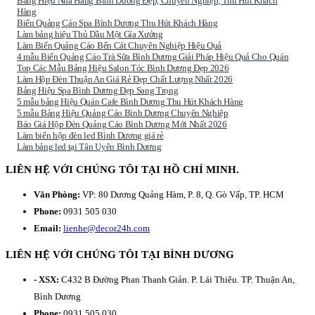
Bảng Hiệu Nhà Hàng Bình Dương Đẹp, Chuyên Nghiệp, Thu Hút Khách
Hàng
Biển Quảng Cáo Spa Bình Dương Thu Hút Khách Hàng
Làm bảng hiệu Thủ Dầu Một Gía Xưởng
Làm Biển Quảng Cáo Bến Cát Chuyên Nghiệp Hiệu Quả
4 mẫu Biển Quảng Cáo Trà Sữa Bình Dương Giải Pháp Hiệu Quả Cho Quán
Top Các Mẫu Bảng Hiệu Salon Tóc Bình Dương Đẹp 2026
Làm Hộp Đèn Thuận An Giá Rẻ Đẹp Chất Lượng Nhất 2026
Bảng Hiệu Spa Bình Dương Đẹp Sang Trọng
5 mẫu bảng Hiệu Quán Cafe Bình Dương Thu Hút Khách Hàng
5 mẫu Bảng Hiệu Quảng Cáo Bình Dương Chuyên Nghiệp
Báo Giá Hộp Đèn Quảng Cáo Bình Dương Mới Nhất 2026
Làm biển hộp đèn led Bình Dương giá rẻ
Làm bảng led tại Tân Uyên Bình Dương
LIÊN HỆ VỚI CHÚNG TÔI TẠI HỒ CHÍ MINH.
Văn Phòng:
VP: 80 Dương Quảng Hàm, P. 8, Q. Gò Vấp, TP. HCM
Phone:
0931 505 030
Email:
lienhe@decor24h.com
LIÊN HỆ VỚI CHÚNG TÔI TẠI BÌNH DƯƠNG
- XSX:
C432 B Đường Phan Thanh Giản. P. Lái Thiêu. TP. Thuận An,
Bình Dương
Phone:
0931 505 030