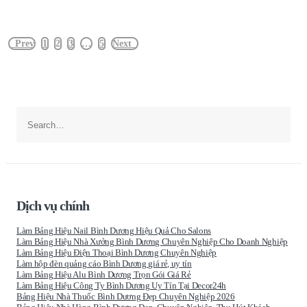
Prev
1
2
3
…
5
Next
Dịch vụ chính
Làm Bảng Hiệu Nail Bình Dương Hiệu Quả Cho Salons
Làm Bảng Hiệu Nhà Xưởng Bình Dương Chuyên Nghiệp Cho Doanh Nghiệp
Làm Bảng Hiệu Điện Thoại Bình Dương Chuyên Nghiệp
Làm hộp đèn quảng cáo Bình Dương giá rẻ, uy tín
Làm Bảng Hiệu Alu Bình Dương Trọn Gói Giá Rẻ
Làm Bảng Hiệu Công Ty Bình Dương Uy Tín Tại Decor24h
Bảng Hiệu Nhà Thuốc Bình Dương Đẹp Chuyên Nghiệp 2026