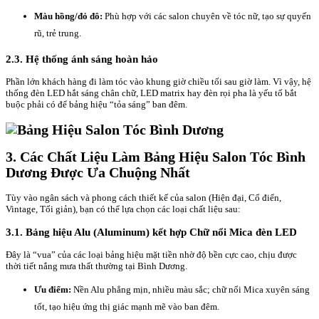
Màu hồng/đỏ đô:
Phù hợp với các salon chuyên về tóc nữ, tạo sự quyến
rũ, trẻ trung.
2.3. Hệ thống ánh sáng hoàn hảo
Phần lớn khách hàng đi làm tóc vào khung giờ chiều tối sau giờ làm. Vì vậy, hệ
thống đèn LED hắt sáng chân chữ, LED matrix hay đèn rọi pha là yếu tố bắt
buộc phải có để bảng hiệu “tỏa sáng” ban đêm.
3. Các Chất Liệu Làm Bảng Hiệu Salon Tóc Bình
Dương Được Ưa Chuộng Nhất
Tùy vào ngân sách và phong cách thiết kế của salon (Hiện đại, Cổ điển,
Vintage, Tối giản), bạn có thể lựa chọn các loại chất liệu sau:
3.1. Bảng hiệu Alu (Aluminum) kết hợp Chữ nổi Mica đèn LED
Đây là “vua” của các loại bảng hiệu mặt tiền nhờ độ bền cực cao, chịu được
thời tiết nắng mưa thất thường tại Bình Dương.
Ưu điểm:
Nền Alu phẳng mịn, nhiều màu sắc; chữ nổi Mica xuyên sáng
tốt, tạo hiệu ứng thị giác mạnh mẽ vào ban đêm.