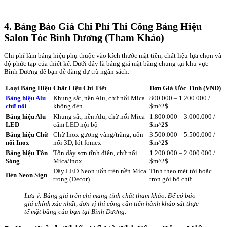
4. Bảng Báo Giá Chi Phí Thi Công Bảng Hiệu
Salon Tóc Bình Dương (Tham Khảo)
Chi phí làm bảng hiệu phụ thuộc vào kích thước mặt tiền, chất liệu lựa chọn và
độ phức tạp của thiết kế. Dưới đây là bảng giá mặt bằng chung tại khu vực
Bình Dương để bạn dễ dàng dự trù ngân sách:
Loại Bảng Hiệu
Chất Liệu Chi Tiết
Đơn Giá Ước Tính (VND)
Bảng hiệu Alu
Khung sắt, nền Alu, chữ nổi Mica
800.000 – 1.200.000 /
chữ nổi
không đèn
$m^2$
Bảng hiệu Alu
Khung sắt, nền Alu, chữ nổi Mica
1.800.000 – 3.000.000 /
LED
cắm LED nội bộ
$m^2$
Bảng hiệu Chữ
Chữ Inox gương vàng/trắng, uốn
3.500.000 – 5.500.000 /
nổi Inox
nổi 3D, lót fomex
$m^2$
Bảng hiệu Tôn
Tôn dày sơn tĩnh điện, chữ nổi
1.200.000 – 2.000.000 /
Sóng
Mica/Inox
$m^2$
Dây LED Neon uốn trên nền Mica
Tính theo mét tới hoặc
Đèn Neon Sign
trong (Decor)
trọn gói bộ chữ
Lưu ý: Bảng giá trên chỉ mang tính chất tham khảo. Để có báo
giá chính xác nhất, đơn vị thi công cần tiến hành khảo sát thực
tế mặt bằng của bạn tại Bình Dương.