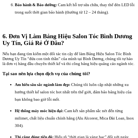
Bảo hành & Bảo dưỡng:
Cam kết hỗ trợ sửa chữa, thay thế đèn LED lỗi
trong suốt thời gian bảo hành (thường từ 12 – 24 tháng).
6. Đơn Vị Làm Bảng Hiệu Salon Tóc Bình Dương
Uy Tín, Giá Rẻ Ở Đâu?
Nếu bạn đang tìm kiếm một đối tác tin cậy để làm Bảng Hiệu Salon Tóc Bình
Dương Uy Tín “đứa con tinh thần” của mình tại Bình Dương, chúng tôi tự hào
là đơn vị hàng đầu chuyên thiết kế và thi công bảng hiệu quảng cáo ngành tóc.
Tại sao nên lựa chọn dịch vụ của chúng tôi?
Am hiểu sâu sắc ngành làm đẹp:
Chúng tôi luôn cập nhật những xu
hướng thiết kế salon tóc hot nhất trên thế giới, đảm bảo bảng hiệu của
bạn không bao giờ lỗi mốt.
Hệ thống máy móc hiện đại:
Cam kết sản phẩm sắc nét đến từng
milimet, chất liệu chuẩn chính hãng (Alu Alcorest, Mica Đài Loan, Inox
304).
Thi công đúng tiến độ:
Hiểu rõ “thời gian là vàng bạc” đối với ngày