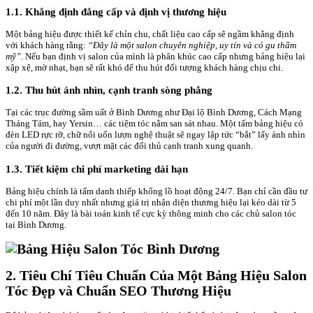
1.1. Khẳng định đẳng cấp và định vị thương hiệu
Một bảng hiệu được thiết kế chỉn chu, chất liệu cao cấp sẽ ngầm khẳng định
với khách hàng rằng:
“Đây là một salon chuyên nghiệp, uy tín và có gu thẩm
mỹ”
. Nếu bạn định vị salon của mình là phân khúc cao cấp nhưng bảng hiệu lại
xập xệ, mờ nhạt, bạn sẽ rất khó để thu hút đối tượng khách hàng chịu chi.
1.2. Thu hút ánh nhìn, cạnh tranh sòng phẳng
Tại các trục đường sầm uất ở Bình Dương như Đại lộ Bình Dương, Cách Mạng
Tháng Tám, hay Yersin… các tiệm tóc nằm san sát nhau. Một tấm bảng hiệu có
đèn LED rực rỡ, chữ nổi uốn lượn nghệ thuật sẽ ngay lập tức “bắt” lấy ánh nhìn
của người đi đường, vượt mặt các đối thủ cạnh tranh xung quanh.
1.3. Tiết kiệm chi phí marketing dài hạn
Bảng hiệu chính là tấm danh thiếp khổng lồ hoạt động 24/7. Bạn chỉ cần đầu tư
chi phí một lần duy nhất nhưng giá trị nhận diện thương hiệu lại kéo dài từ 5
đến 10 năm. Đây là bài toán kinh tế cực kỳ thông minh cho các chủ salon tóc
tại Bình Dương.
2. Tiêu Chí Tiêu Chuẩn Của Một Bảng Hiệu Salon
Tóc Đẹp và Chuẩn SEO Thương Hiệu