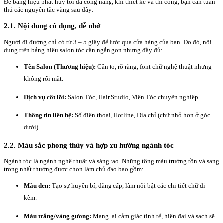
Để bảng hiệu phát huy tối đa công năng, khi thiết kế và thi công, bạn cần tuân
thủ các nguyên tắc vàng sau đây:
2.1. Nội dung cô đọng, dễ nhớ
Người đi đường chỉ có từ 3 – 5 giây để lướt qua cửa hàng của bạn. Do đó, nội
dung trên bảng hiệu salon tóc cần ngắn gọn nhưng đầy đủ:
Tên Salon (Thương hiệu):
Cần to, rõ ràng, font chữ nghệ thuật nhưng
không rối mắt.
Dịch vụ cốt lõi:
Salon Tóc, Hair Studio, Viện Tóc chuyên nghiệp…
Thông tin liên hệ:
Số điện thoại, Hotline, Địa chỉ (chữ nhỏ hơn ở góc
dưới).
2.2. Màu sắc phong thủy và hợp xu hướng ngành tóc
Ngành tóc là ngành nghệ thuật và sáng tạo. Những tông màu trường tồn và sang
trọng nhất thường được chọn làm chủ đạo bao gồm:
Màu đen:
Tạo sự huyền bí, đẳng cấp, làm nổi bật các chi tiết chữ đi
kèm.
Màu trắng/vàng gương:
Mang lại cảm giác tinh tế, hiện đại và sạch sẽ.