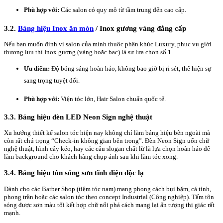
Phù hợp với:
Các salon có quy mô từ tầm trung đến cao cấp.
3.2.
Bảng hiệu Inox ăn mòn
/ Inox gương vàng đẳng cấp
Nếu bạn muốn định vị salon của mình thuộc phân khúc Luxury, phục vụ giới
thượng lưu thì Inox gương (vàng hoặc bạc) là sự lựa chọn số 1.
Ưu điểm:
Độ bóng sáng hoàn hảo, không bao giờ bị rỉ sét, thể hiện sự
sang trọng tuyệt đối.
Phù hợp với:
Viện tóc lớn, Hair Salon chuẩn quốc tế.
3.3. Bảng hiệu đèn LED Neon Sign nghệ thuật
Xu hướng thiết kế salon tóc hiện nay không chỉ làm bảng hiệu bên ngoài mà
còn rất chú trọng “Check-in không gian bên trong”. Đèn Neon Sign uốn chữ
nghệ thuật, hình cây kéo, hay các câu slogan chất lừ là lựa chọn hoàn hảo để
làm background cho khách hàng chụp ảnh sau khi làm tóc xong.
3.4. Bảng hiệu tôn sóng sơn tĩnh điện độc lạ
Dành cho các Barber Shop (tiệm tóc nam) mang phong cách bụi bặm, cá tính,
phong trần hoặc các salon tóc theo concept Industrial (Công nghiệp). Tấm tôn
sóng được sơn màu tối kết hợp chữ nổi phá cách mang lại ấn tượng thị giác rất
mạnh.