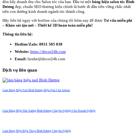
đòn bẩy doanh thu cho Salon tóc của bạn. Đầu tư một
bảng hiệu salon tóc Bình
Dương
đẹp, chuẩn SEO thương hiệu chính là bước đi đầu tiên vững chắc nhất
trên con đường kinh doanh ngành tóc thành công.
Hãy liên hệ ngay với hotline của chúng tôi hôm nay để được
Tư vấn miễn phí
– Khảo sát tận nơi – Thiết kế 3D hoàn toàn miễn phí!
Thông tin liên hệ:
Hotline/Zalo:
0931 505 030
Website:
https://decor24h.com
Email:
lienhe@decor24h.com
Dịch vụ liên quan
Làm Bảng Hiệu Nail Bình Dương Hiệu Quả Cho Salons
Làm Bảng Hiệu Nhà Xưởng Bình Dương Chuyên Nghiệp Cho Doanh Nghiệp
Làm Bảng Hiệu Điện Thoại Bình Dương Chuyên Nghiệp