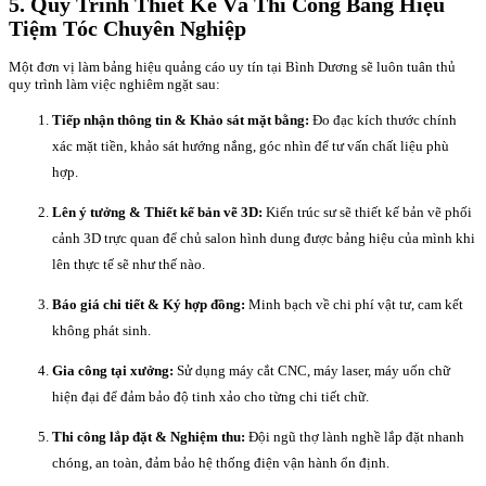
5. Quy Trình Thiết Kế Và Thi Công Bảng Hiệu
Tiệm Tóc Chuyên Nghiệp
Một đơn vị làm bảng hiệu quảng cáo uy tín tại Bình Dương sẽ luôn tuân thủ
quy trình làm việc nghiêm ngặt sau:
Tiếp nhận thông tin & Khảo sát mặt bằng:
Đo đạc kích thước chính
xác mặt tiền, khảo sát hướng nắng, góc nhìn để tư vấn chất liệu phù
hợp.
Lên ý tưởng & Thiết kế bản vẽ 3D:
Kiến trúc sư sẽ thiết kế bản vẽ phối
cảnh 3D trực quan để chủ salon hình dung được bảng hiệu của mình khi
lên thực tế sẽ như thế nào.
Báo giá chi tiết & Ký hợp đồng:
Minh bạch về chi phí vật tư, cam kết
không phát sinh.
Gia công tại xưởng:
Sử dụng máy cắt CNC, máy laser, máy uốn chữ
hiện đại để đảm bảo độ tinh xảo cho từng chi tiết chữ.
Thi công lắp đặt & Nghiệm thu:
Đội ngũ thợ lành nghề lắp đặt nhanh
chóng, an toàn, đảm bảo hệ thống điện vận hành ổn định.