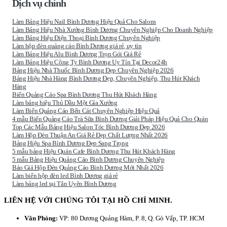
Dịch vụ chính
Làm Bảng Hiệu Nail Bình Dương Hiệu Quả Cho Salons
Làm Bảng Hiệu Nhà Xưởng Bình Dương Chuyên Nghiệp Cho Doanh Nghiệp
Làm Bảng Hiệu Điện Thoại Bình Dương Chuyên Nghiệp
Làm hộp đèn quảng cáo Bình Dương giá rẻ, uy tín
Làm Bảng Hiệu Alu Bình Dương Trọn Gói Giá Rẻ
Làm Bảng Hiệu Công Ty Bình Dương Uy Tín Tại Decor24h
Bảng Hiệu Nhà Thuốc Bình Dương Đẹp Chuyên Nghiệp 2026
Bảng Hiệu Nhà Hàng Bình Dương Đẹp, Chuyên Nghiệp, Thu Hút Khách
Hàng
Biển Quảng Cáo Spa Bình Dương Thu Hút Khách Hàng
Làm bảng hiệu Thủ Dầu Một Gía Xưởng
Làm Biển Quảng Cáo Bến Cát Chuyên Nghiệp Hiệu Quả
4 mẫu Biển Quảng Cáo Trà Sữa Bình Dương Giải Pháp Hiệu Quả Cho Quán
Top Các Mẫu Bảng Hiệu Salon Tóc Bình Dương Đẹp 2026
Làm Hộp Đèn Thuận An Giá Rẻ Đẹp Chất Lượng Nhất 2026
Bảng Hiệu Spa Bình Dương Đẹp Sang Trọng
5 mẫu bảng Hiệu Quán Cafe Bình Dương Thu Hút Khách Hàng
5 mẫu Bảng Hiệu Quảng Cáo Bình Dương Chuyên Nghiệp
Báo Giá Hộp Đèn Quảng Cáo Bình Dương Mới Nhất 2026
Làm biển hộp đèn led Bình Dương giá rẻ
Làm bảng led tại Tân Uyên Bình Dương
LIÊN HỆ VỚI CHÚNG TÔI TẠI HỒ CHÍ MINH.
Văn Phòng:
VP: 80 Dương Quảng Hàm, P. 8, Q. Gò Vấp, TP. HCM