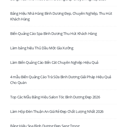
Bảng Hiệu Nhà Hàng Bình Dương Đẹp, Chuyên Nghiệp, Thu Hút
Khách Hàng
Biển Quảng Cáo Spa Bình Dương Thu Hút Khách Hàng
LIÊN HỆ VỚI CHÚNG TÔI TẠI HỒ CHÍ MINH.
Làm bảng hiệu Thủ Dầu Một Gía Xưởng
Văn Phòng:
VP: 80 Dương Quảng Hàm, P. 8, Q. Gò Vấp, TP. HCM
Phone:
0931 505 030
Làm Biển Quảng Cáo Bến Cát Chuyên Nghiệp Hiệu Quả
Email:
lienhe@decor24h.com
4 mẫu Biển Quảng Cáo Trà Sữa Bình Dương Giải Pháp Hiệu Quả
Cho Quán
LIÊN HỆ VỚI CHÚNG TÔI TẠI BÌNH DƯƠNG
- XSX:
C432 B Đường Phan Thanh Giản. P. Lái Thiêu. TP. Thuận An,
Top Các Mẫu Bảng Hiệu Salon Tóc Bình Dương Đẹp 2026
Bình Dương
Phone:
0931 505 030
Làm Hộp Đèn Thuận An Giá Rẻ Đẹp Chất Lượng Nhất 2026
Email:
lienhe@decor24h.com
Bảng Hiệu Spa Bình Dương Đẹp Sang Trọng