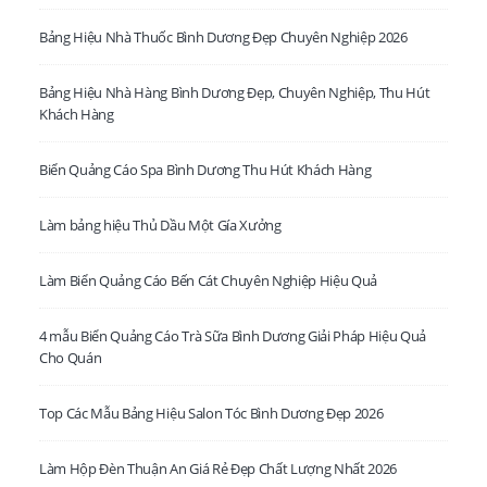
Bảng Hiệu Nhà Thuốc Bình Dương Đẹp Chuyên Nghiệp 2026
Bảng Hiệu Nhà Hàng Bình Dương Đẹp, Chuyên Nghiệp, Thu Hút
Khách Hàng
Biển Quảng Cáo Spa Bình Dương Thu Hút Khách Hàng
LIÊN HỆ VỚI CHÚNG TÔI TẠI HỒ CHÍ MINH.
Làm bảng hiệu Thủ Dầu Một Gía Xưởng
Văn Phòng:
VP: 80 Dương Quảng Hàm, P. 8, Q. Gò Vấp, TP. HCM
Phone:
0931 505 030
Làm Biển Quảng Cáo Bến Cát Chuyên Nghiệp Hiệu Quả
Email:
lienhe@decor24h.com
4 mẫu Biển Quảng Cáo Trà Sữa Bình Dương Giải Pháp Hiệu Quả
Cho Quán
LIÊN HỆ VỚI CHÚNG TÔI TẠI BÌNH DƯƠNG
- XSX:
C432 B Đường Phan Thanh Giản. P. Lái Thiêu. TP. Thuận An,
Top Các Mẫu Bảng Hiệu Salon Tóc Bình Dương Đẹp 2026
Bình Dương
Phone:
0931 505 030
Làm Hộp Đèn Thuận An Giá Rẻ Đẹp Chất Lượng Nhất 2026