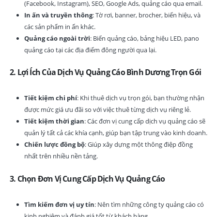
(Facebook, Instagram), SEO, Google Ads, quảng cáo qua email.
In ấn và truyền thông
: Tờ rơi, banner, brocher, biển hiệu, và
các sản phẩm in ấn khác.
Quảng cáo ngoài trời
: Biển quảng cáo, bảng hiệu LED, pano
quảng cáo tại các địa điểm đông người qua lại.
2.
Lợi Ích Của Dịch Vụ Quảng Cáo Bình Dương Trọn Gói
Tiết kiệm chi phí
: Khi thuê dịch vụ trọn gói, bạn thường nhận
được mức giá ưu đãi so với việc thuê từng dịch vụ riêng lẻ.
Tiết kiệm thời gian
: Các đơn vị cung cấp dịch vụ quảng cáo sẽ
quản lý tất cả các khía cạnh, giúp bạn tập trung vào kinh doanh.
Chiến lược đồng bộ
: Giúp xây dựng một thông điệp đồng
nhất trên nhiều nền tảng.
3.
Chọn Đơn Vị Cung Cấp Dịch Vụ Quảng Cáo
Tìm kiếm đơn vị uy tín
: Nên tìm những công ty quảng cáo có
kinh nghiệm và đánh giá tốt từ khách hàng.