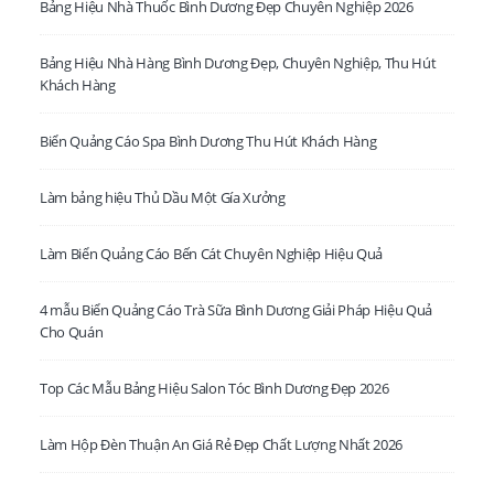
Bảng Hiệu Nhà Thuốc Bình Dương Đẹp Chuyên Nghiệp 2026
Bảng Hiệu Nhà Hàng Bình Dương Đẹp, Chuyên Nghiệp, Thu Hút
Khách Hàng
Biển Quảng Cáo Spa Bình Dương Thu Hút Khách Hàng
LIÊN HỆ VỚI CHÚNG TÔI TẠI HỒ CHÍ MINH.
Làm bảng hiệu Thủ Dầu Một Gía Xưởng
Văn Phòng:
VP: 80 Dương Quảng Hàm, P. 8, Q. Gò Vấp, TP. HCM
Phone:
0931 505 030
Làm Biển Quảng Cáo Bến Cát Chuyên Nghiệp Hiệu Quả
Email:
lienhe@decor24h.com
4 mẫu Biển Quảng Cáo Trà Sữa Bình Dương Giải Pháp Hiệu Quả
Cho Quán
LIÊN HỆ VỚI CHÚNG TÔI TẠI BÌNH DƯƠNG
- XSX:
C432 B Đường Phan Thanh Giản. P. Lái Thiêu. TP. Thuận An,
Top Các Mẫu Bảng Hiệu Salon Tóc Bình Dương Đẹp 2026
Bình Dương
Phone:
0931 505 030
Làm Hộp Đèn Thuận An Giá Rẻ Đẹp Chất Lượng Nhất 2026
Email:
lienhe@decor24h.com